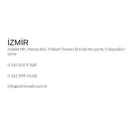
İZMİR
Adalet Mh. Manas Bul. Folkart Towers B Kule No:3408/1 Bayraklı/
İzmir
0 232 502 8 298
0 533 368 05 99
info@izmirweb.com.tr