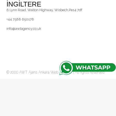
İNGİLTERE
6 Lynn Road, Walton Highway, Wisbech,Pe14 7df
+44 7588 650178
info@awtagency.co.uk
© 2000 AWT Ajans
Ankara Web Tasarım
| All rights reserved.